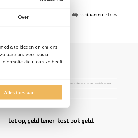
g bijkomende vragen, dan kan je ons altijd
contacteren
. > Lees
Over
 media te bieden en om ons
ze partners voor social
nformatie die u aan ze heeft
TIPS & ADVIES
Leningen in omloop
Opnieuw hogere slaagkans voor interimers en arbeid van bepaalde duur
Alles toestaan
Bij sparen of bij lenen?
Lenen om je notariskosten te betalen
Let op, geld lenen kost ook geld.