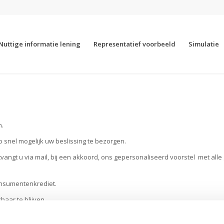
Nuttige informatie lening
Representatief voorbeeld
Simulatie
n.
o snel mogelijk uw beslissing te bezorgen.
vangt u via mail, bij een akkoord, ons gepersonaliseerd voorstel met alle
onsumentenkrediet.
baar te blijven.
k bij ons VIP pakket.