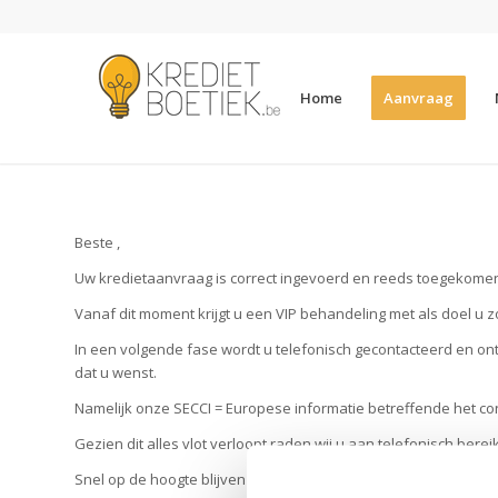
Home
Aanvraag
Beste ,
Uw kredietaanvraag is correct ingevoerd en reeds toegekome
Vanaf dit moment krijgt u een VIP behandeling met als doel u z
In een volgende fase wordt u telefonisch gecontacteerd en ont
dat u wenst.
Namelijk onze SECCI = Europese informatie betreffende het c
Gezien dit alles vlot verloopt raden wij u aan telefonisch bereik
Snel op de hoogte blijven van uw beslissing behoort immers oo