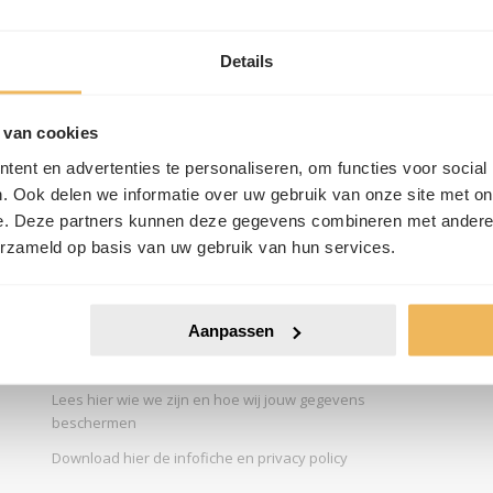
en brengen.
 de slag met de gegevens. We contacteren je zo snel mogelijk. Heb je no
Details
n jouw lening of bekijk andere
nuttige informatie
.
 van cookies
ent en advertenties te personaliseren, om functies voor social
. Ook delen we informatie over uw gebruik van onze site met on
e. Deze partners kunnen deze gegevens combineren met andere i
CONTACT
erzameld op basis van uw gebruik van hun services.
Veemarkt 37 B, 2800 Mechelen
Telefoon: 015 26 11 29
E-mail:
info@kredietboetiek.be
Aanpassen
INFOFICHE EN PRIVACY POLICY
Lees hier wie we zijn en hoe wij jouw gegevens
beschermen
Download hier de infofiche en privacy policy