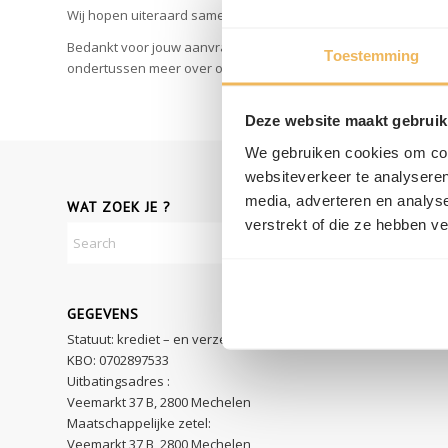
Wij hopen uiteraard samen met u om snel goed nieuws te mog
Bedankt voor jouw aanvraag. Binnen de 10 minuten gaan we aan
Toestemming
ondertussen meer over onze
werkwijze
, maak een
simulatie
va
Deze website maakt gebruik
We gebruiken cookies om cont
websiteverkeer te analyseren
media, adverteren en analys
WAT ZOEK JE ?
verstrekt of die ze hebben v
GEGEVENS
Statuut: krediet – en verzekeringsmakelaar
KBO: 0702897533
Uitbatingsadres :
Veemarkt 37 B, 2800 Mechelen
Maatschappelijke zetel:
Veemarkt 37 B, 2800 Mechelen